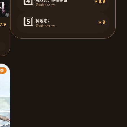
4️⃣
⭐ 8.9
周热度 612.3w
5️⃣
种地吧2
⭐ 9
7.9
周热度 489.6w
更新