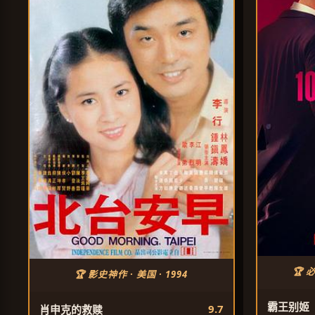
🏆 
🏆 影史神作 · 美国 · 1994
霸王别姬
9.7
肖申克的救赎