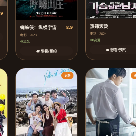
.9
热辣滚烫
8.9
蜘蛛侠：纵横宇宙
电影 · 2024
电影 · 2023
HD高清
4K蓝光
🐗 想看/预约
🐗 想看/预约
更新