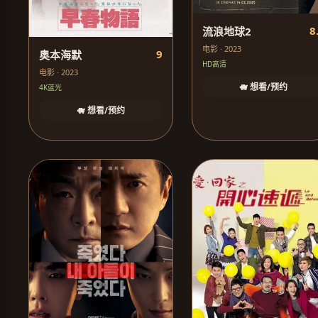
8
流浪地球2
电影 · 2023
9
奥本海默
HD高清
电影 · 2023
🐗 想看/预约
4K蓝光
🐗 想看/预约