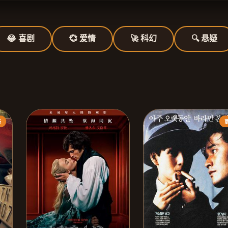
😂 喜剧
💞 爱情
🚀 科幻
🔍 悬疑
新