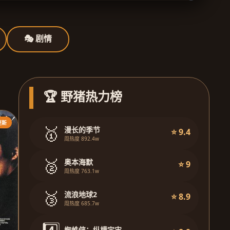
🎭 剧情
🏆 野猪热力榜
更新
🥇
漫长的季节
⭐ 9.4
周热度 892.4w
🥈
奥本海默
⭐ 9
周热度 763.1w
🥉
流浪地球2
⭐ 8.9
周热度 685.7w
蜘蛛侠：纵横宇宙