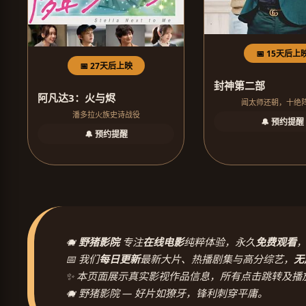
📅 15天后上
📅 27天后上映
封神第二部
阿凡达3：火与烬
闻太师还朝，十绝
潘多拉火族史诗战役
🔔 预约提醒
🔔 预约提醒
🐗
野猪影院
专注
在线电影
纯粹体验，永久
免费观看
📅 我们
每日更新
最新大片、热播剧集与高分综艺，
无
✨ 本页面展示真实影视作品信息，所有点击跳转及播
🐗 野猪影院 — 好片如獠牙，锋利刺穿平庸。