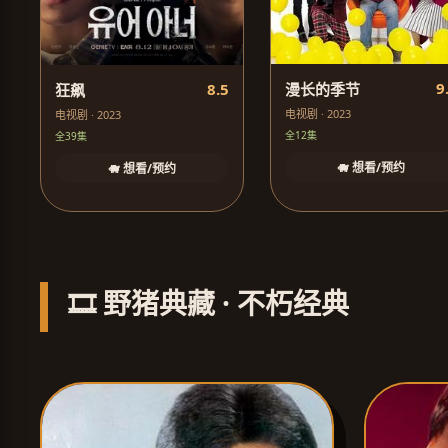
9
8.5
漫长的季节
狂飙
电视剧 · 2023
电视剧 · 2023
全12集
全39集
🐗 想看/预约
🐗 想看/预约
🎞️ 野猪典藏 · 不朽经典