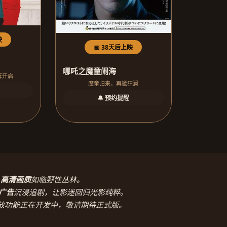
映
📅 38天后上映
哪吒之魔童闹海
阵开启
魔童归来，再掀狂澜
🔔 预约提醒
，
高清画质
如临野性丛林。
广告
沉浸追剧，让影迷回归光影纯粹。
放功能正在开发中，敬请期待正式版。