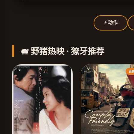
⚡ 动作
🐗 野猪热映 · 獠牙推荐
更