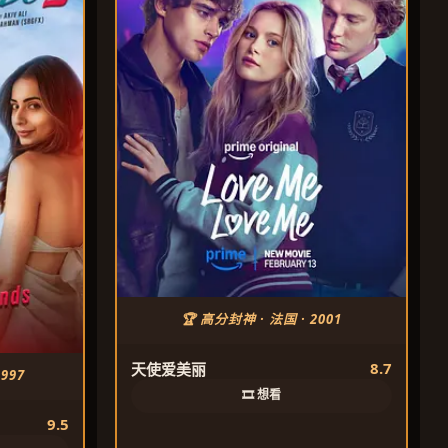
🏆 高分封神 · 法国 · 2001
8.7
天使爱美丽
997
🎞️ 想看
9.5