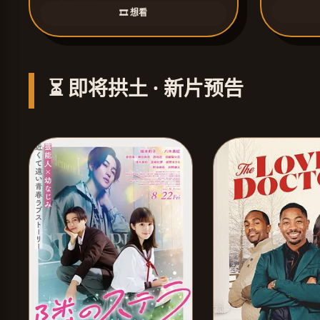
🎞️ 想看
⏳ 即将拱土 · 新片预告