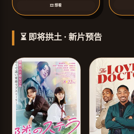
🎞️ 想看
⏳ 即将拱土 · 新片预告