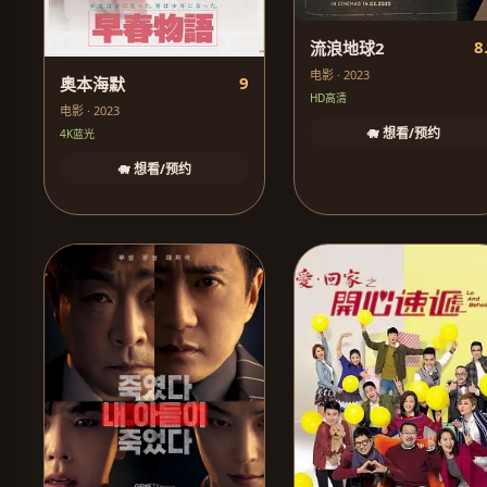
8
流浪地球2
电影 · 2023
9
奥本海默
HD高清
电影 · 2023
🐗 想看/预约
4K蓝光
🐗 想看/预约