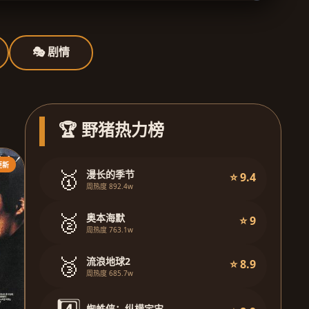
🎭 剧情
🏆 野猪热力榜
更新
🥇
漫长的季节
⭐ 9.4
周热度 892.4w
🥈
奥本海默
⭐ 9
周热度 763.1w
🥉
流浪地球2
⭐ 8.9
周热度 685.7w
蜘蛛侠：纵横宇宙