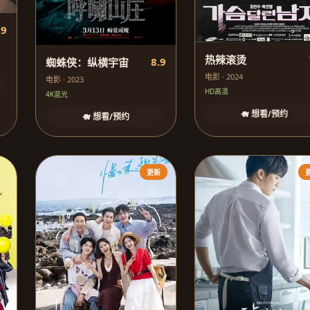
.9
热辣滚烫
8.9
蜘蛛侠：纵横宇宙
电影 · 2024
电影 · 2023
HD高清
4K蓝光
🐗 想看/预约
🐗 想看/预约
更新