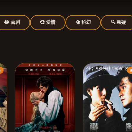
😂 喜剧
💞 爱情
🚀 科幻
🔍 悬疑
新