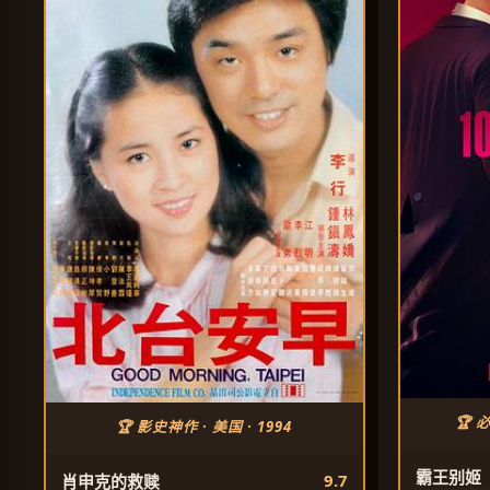
🏆 
🏆 影史神作 · 美国 · 1994
霸王别姬
9.7
肖申克的救赎