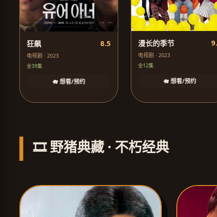
9
8.5
漫长的季节
狂飙
电视剧 · 2023
电视剧 · 2023
全12集
全39集
🐗 想看/预约
🐗 想看/预约
🎞️ 野猪典藏 · 不朽经典