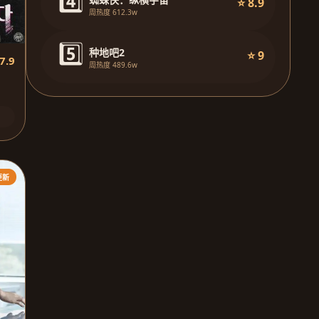
4️⃣
⭐ 8.9
周热度 612.3w
5️⃣
种地吧2
⭐ 9
7.9
周热度 489.6w
更新