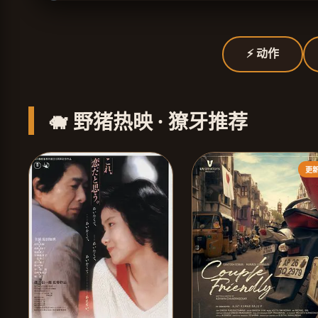
⚡ 动作
🐗 野猪热映 · 獠牙推荐
更