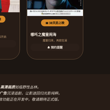
映
📅 38天后上映
哪吒之魔童闹海
阵开启
魔童归来，再掀狂澜
🔔 预约提醒
，
高清画质
如临野性丛林。
广告
沉浸追剧，让影迷回归光影纯粹。
放功能正在开发中，敬请期待正式版。