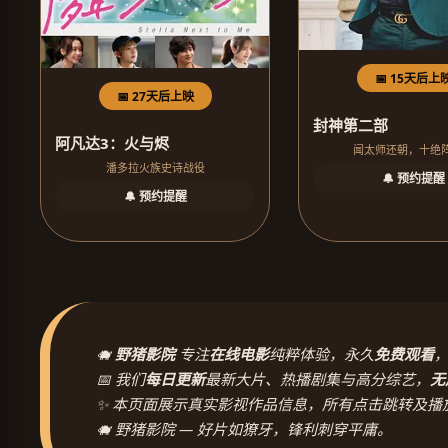
📅 15天后上
📅 27天后上映
封神第二部
阿凡达3：火与烬
闻太师还朝，十绝
潘多拉火族史诗战役
🔔 预约提醒
🔔 预约提醒
🐗
野猪影院
专注
在线电影
纯粹体验，永久
免费观看
📅 我们
每日更新
最新大片、热播剧集与高分综艺，
无
✨ 本页面展示真实影视作品信息，所有点击跳转及播
🐗 野猪影院 — 好片如獠牙，锋利刺穿平庸。