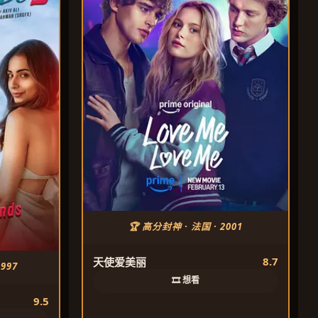
🏆 高分封神 · 法国 · 2001
8.7
天使爱美丽
997
🎞️ 想看
9.5